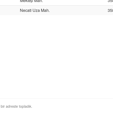
Mektep Mah.
35
Necati Uza Mah.
35
 bir adreste topladık.