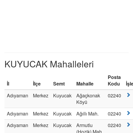
KUYUCAK Mahalleleri
Posta
İl
İlçe
Semt
Mahalle
Kodu
İşl
Adıyaman
Merkez
Kuyucak
Ağaçkonak
02240
Köyü
Adıyaman
Merkez
Kuyucak
Ağıllı Mah.
02240
Adıyaman
Merkez
Kuyucak
Armutlu
02240
(Hozik) Mah.