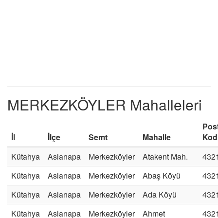
MERKEZKÖYLER Mahalleleri
Pos
İl
İlçe
Semt
Mahalle
Kod
Kütahya
Aslanapa
Merkezköyler
Atakent Mah.
432
Kütahya
Aslanapa
Merkezköyler
Abaş Köyü
432
Kütahya
Aslanapa
Merkezköyler
Ada Köyü
432
Kütahya
Aslanapa
Merkezköyler
Ahmet
432