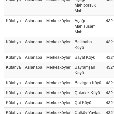
Mah.porsuk
Mah.
Kütahya
Aslanapa
Merkezköyler
Aşağı
432
Mah.susam
Mah.
Kütahya
Aslanapa
Merkezköyler
Ballıbaba
432
Köyü
Kütahya
Aslanapa
Merkezköyler
Bayat Köyü
432
Kütahya
Aslanapa
Merkezköyler
Bayramşah
432
Köyü
Kütahya
Aslanapa
Merkezköyler
Bezirgan Köyü
432
Kütahya
Aslanapa
Merkezköyler
Çakmak Köyü
432
Kütahya
Aslanapa
Merkezköyler
Çal Köyü
432
Kütahya
Aslanapa
Merkezköyler
Çalköy Yaylası
432