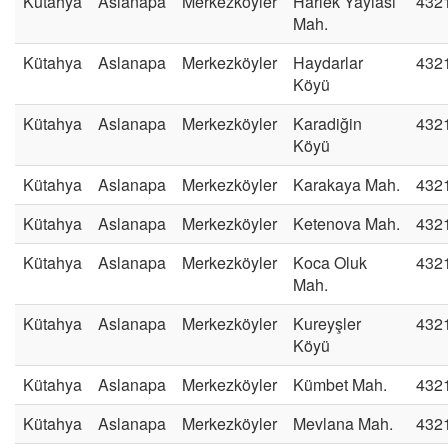
Kütahya
Aslanapa
Merkezköyler
Harlek Yaylası
432
Mah.
Kütahya
Aslanapa
Merkezköyler
Haydarlar
432
Köyü
Kütahya
Aslanapa
Merkezköyler
Karadiğin
432
Köyü
Kütahya
Aslanapa
Merkezköyler
Karakaya Mah.
432
Kütahya
Aslanapa
Merkezköyler
Ketenova Mah.
432
Kütahya
Aslanapa
Merkezköyler
Koca Oluk
432
Mah.
Kütahya
Aslanapa
Merkezköyler
Kureyşler
432
Köyü
Kütahya
Aslanapa
Merkezköyler
Kümbet Mah.
432
Kütahya
Aslanapa
Merkezköyler
Mevlana Mah.
432