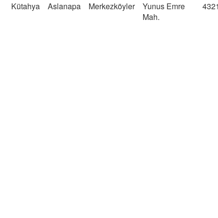
Kütahya
Aslanapa
Merkezköyler
Yunus Emre
432
Mah.