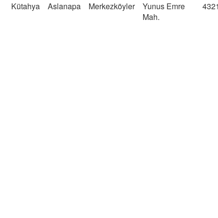
Kütahya
Aslanapa
Merkezköyler
Yunus Emre
432
Mah.