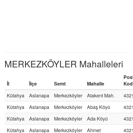
MERKEZKÖYLER Mahalleleri
Pos
İl
İlçe
Semt
Mahalle
Kod
Kütahya
Aslanapa
Merkezköyler
Atakent Mah.
432
Kütahya
Aslanapa
Merkezköyler
Abaş Köyü
432
Kütahya
Aslanapa
Merkezköyler
Ada Köyü
432
Kütahya
Aslanapa
Merkezköyler
Ahmet
432