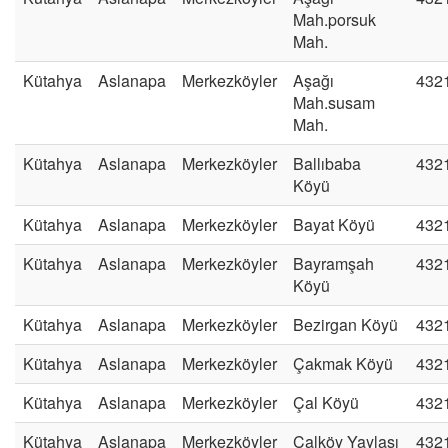
Mah.porsuk
Mah.
Kütahya
Aslanapa
Merkezköyler
Aşağı
432
Mah.susam
Mah.
Kütahya
Aslanapa
Merkezköyler
Ballıbaba
432
Köyü
Kütahya
Aslanapa
Merkezköyler
Bayat Köyü
432
Kütahya
Aslanapa
Merkezköyler
Bayramşah
432
Köyü
Kütahya
Aslanapa
Merkezköyler
Bezirgan Köyü
432
Kütahya
Aslanapa
Merkezköyler
Çakmak Köyü
432
Kütahya
Aslanapa
Merkezköyler
Çal Köyü
432
Kütahya
Aslanapa
Merkezköyler
Çalköy Yaylası
432