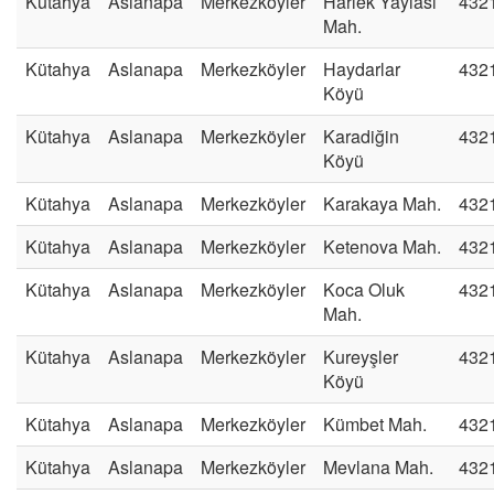
Kütahya
Aslanapa
Merkezköyler
Harlek Yaylası
432
Mah.
Kütahya
Aslanapa
Merkezköyler
Haydarlar
432
Köyü
Kütahya
Aslanapa
Merkezköyler
Karadiğin
432
Köyü
Kütahya
Aslanapa
Merkezköyler
Karakaya Mah.
432
Kütahya
Aslanapa
Merkezköyler
Ketenova Mah.
432
Kütahya
Aslanapa
Merkezköyler
Koca Oluk
432
Mah.
Kütahya
Aslanapa
Merkezköyler
Kureyşler
432
Köyü
Kütahya
Aslanapa
Merkezköyler
Kümbet Mah.
432
Kütahya
Aslanapa
Merkezköyler
Mevlana Mah.
432